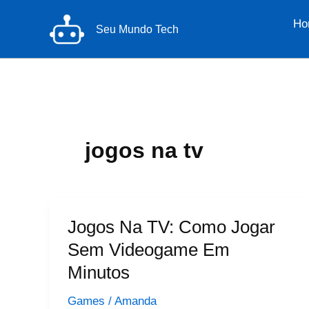
Ir
Ho
para
Seu Mundo Tech
o
conteúdo
jogos na tv
Jogos Na TV: Como Jogar
Sem Videogame Em
Minutos
Games
/
Amanda