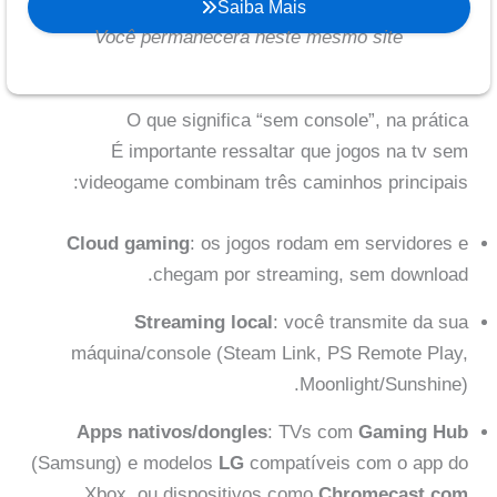
Saiba Mais
Você permanecera neste mesmo site
O que significa “sem console”, na prática
É importante ressaltar que jogos na tv sem
videogame combinam três caminhos principais:
Cloud gaming
: os jogos rodam em servidores e
chegam por streaming, sem download.
Streaming local
: você transmite da sua
máquina/console (Steam Link, PS Remote Play,
Moonlight/Sunshine).
Apps nativos/dongles
: TVs com
Gaming Hub
(Samsung) e modelos
LG
compatíveis com o app do
Xbox, ou dispositivos como
Chromecast com