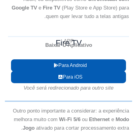
Google TV
e
Fire TV
(Play Store e App Store) para
quem quer levar tudo a telas antigas.
Fire TV
APP
Baixar O Aplicativo
Para Android
Para iOS
Você será redirecionado para outro site
Outro ponto importante a considerar: a experiência
melhora muito com
Wi-Fi 5/6
ou
Ethernet
e
Modo
Jogo
ativado para cortar processamento extra.