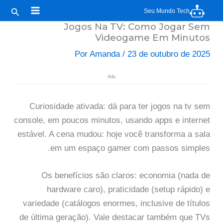
I
uisar
Seu Mundo Tech
par
Jogos Na TV: Como Jogar Sem
Videogame Em Minutos
conteúd
Por
Amanda
/
23 de outubro de 2025
Ads
Curiosidade ativada: dá para ter jogos na tv sem
console, em poucos minutos, usando apps e internet
estável. A cena mudou: hoje você transforma a sala
em um espaço gamer com passos simples.
Os benefícios são claros: economia (nada de
hardware caro), praticidade (setup rápido) e
variedade (catálogos enormes, inclusive de títulos
de última geração). Vale destacar também que TVs