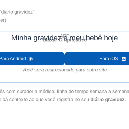
diário gravidez”
er)
Minha gravidez e meu bebê hoje
APP
Baixar O Aplicativo
Para Android
Para iOS
Você será redirecionado para outro site
s com curadoria médica, linha do tempo semana a semana e 
e dá contexto ao que você registra no seu
diário gravidez
.