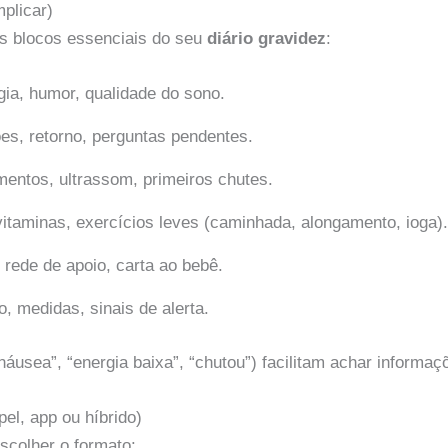
mplicar)
s blocos essenciais do seu
diário gravidez
:
gia, humor, qualidade do sono.
ões, retorno, perguntas pendentes.
entos, ultrassom, primeiros chutes.
 vitaminas, exercícios leves (caminhada, alongamento, ioga).
 rede de apoio, carta ao bebê.
, medidas, sinais de alerta.
áusea”, “energia baixa”, “chutou”) facilitam achar informaç
el, app ou híbrido)
colher o formato: