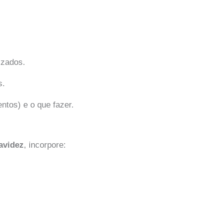
izados.
s.
ntos) e o que fazer.
ravidez
, incorpore: