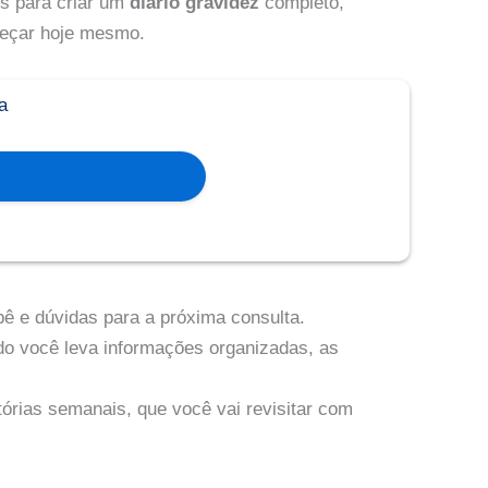
os para criar um
diário gravidez
completo,
omeçar hoje mesmo.
a
.
ê e dúvidas para a próxima consulta.
ndo você leva informações organizadas, as
tórias semanais, que você vai revisitar com