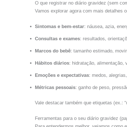
O que registrar no diário gravidez (sem co
Vamos explorar agora com mais detalhes o
Sintomas e bem-estar
: náusea, azia, ener
Consultas e exames
: resultados, orientaç
Marcos do bebê
: tamanho estimado, movim
Hábitos diários
: hidratação, alimentação,
Emoções e expectativas
: medos, alegrias,
Métricas pessoais
: ganho de peso, pressão
Vale destacar também que etiquetas (ex.: “n
Ferramentas para o seu diário gravidez (pap
Para entendermos melhor, vejamos como es