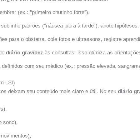
lembrar (ex.: “primeiro chutinho forte”).
 sublinhe padrões (“náusea piora à tarde”), anote hipóteses.
ões para o obstetra, cole fotos e ultrassons, registre aprend
 do
diário gravidez
às consultas; isso otimiza as orientaçõe
ta definidos com seu médico (ex.: pressão elevada, sangrame
om LSI)
cos deixam seu conteúdo mais claro e útil. No seu
diário g
s),
o sono),
 movimentos),