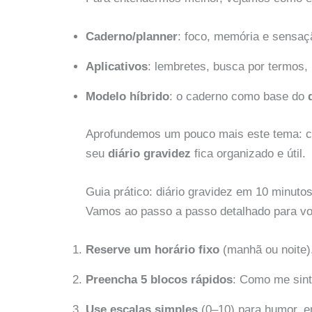
Caderno/planner
: foco, memória e sensação
Aplicativos
: lembretes, busca por termos,
Modelo híbrido
: o caderno como base do
Aprofundemos um pouco mais este tema: cri
seu
diário gravidez
fica organizado e útil.
Guia prático: diário gravidez em 10 minutos
Vamos ao passo a passo detalhado para voc
Reserve um horário fixo
(manhã ou noite)
Preencha 5 blocos rápidos
: Como me sint
Use escalas simples
(0–10) para humor, en