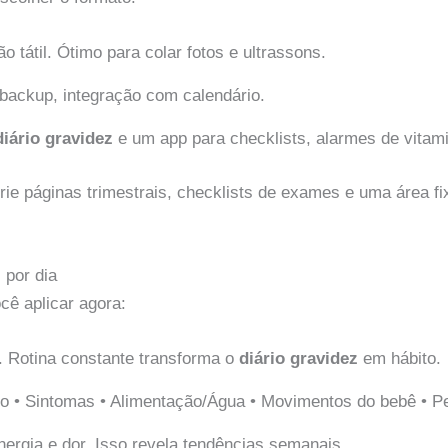
 tátil. Ótimo para colar fotos e ultrassons.
 backup, integração com calendário.
diário gravidez
e um app para checklists, alarmes de vitami
e páginas trimestrais, checklists de exames e uma área fix
 por dia
ê aplicar agora:
. Rotina constante transforma o
diário gravidez
em hábito.
o • Sintomas • Alimentação/Água • Movimentos do bebê • Pe
ergia e dor. Isso revela tendências semanais.