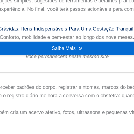
luções simples, sugestões de ferramentas e detalhes prátic
a experiência. No final, você terá passos acionáveis para c
Grávidas: Itens Indispensáveis Para Uma Gestação Tranquil
Conforto, mobilidade e bem-estar ao longo dos nove meses
Saiba Mais
Você permanecera neste mesmo site
rceber padrões do corpo, registrar sintomas, marcos do beb
o o registro diário melhora a conversa com o obstetra: qua
bém cria um acervo afetivo, fotos, ultrassons e pequenas vi