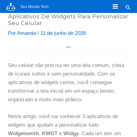
Ir
Pesq
Seu Mundo Tech
para
Aplicativos De Widgets Para Personalizar
o
Seu Celular
conteúdo
Por
Amanda
/
11 de junho de 2026
Ads
Seu celular não precisa ter uma tela comum, cheia
de ícones soltos e sem personalidade. Com os
aplicativos de widgets certos, você consegue
transformar a tela inicial em um espaço bonito,
organizado e muito mais prático.
Neste artigo, você vai conhecer 3 aplicativos de
widgets que ajudam a personalizar tudo:
Widgetsmith
,
KWGT
e
Widgy
. Cada um tem um