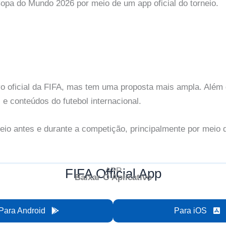
a do Mundo 2026 por meio de um app oficial do torneio.
o oficial da FIFA, mas tem uma proposta mais ampla. Além 
 e conteúdos do futebol internacional.
eio antes e durante a competição, principalmente por meio d
FIFA Official App
APP
Baixar O Aplicativo
Para Android
Para iOS