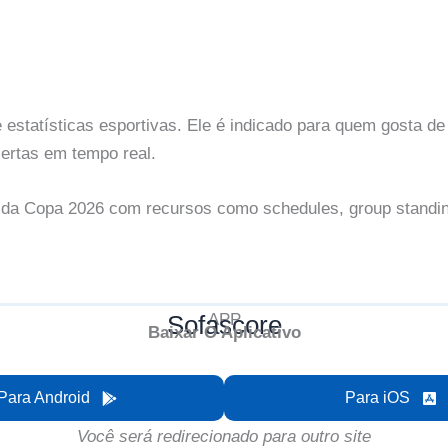
 estatísticas esportivas. Ele é indicado para quem gosta 
lertas em tempo real.
 da Copa 2026 com recursos como schedules, group standing
Sofascore
APP
Baixar O Aplicativo
Para Android
Para iOS
Você será redirecionado para outro site