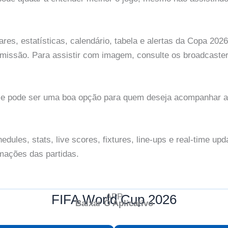
es, estatísticas, calendário, tabela e alertas da Copa 202
issão. Para assistir com imagem, consulte os broadcasters 
. Ele pode ser uma boa opção para quem deseja acompanhar 
dules, stats, live scores, fixtures, line-ups e real-time u
rmações das partidas.
FIFA World Cup 2026
APP
Baixar O Aplicativo