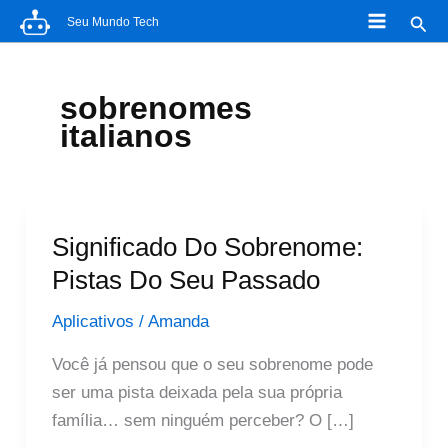
Ir
Pesq
Seu Mundo Tech
para
o
conteúdo
sobrenomes
italianos
Significado Do Sobrenome:
Pistas Do Seu Passado
Aplicativos
/
Amanda
Você já pensou que o seu sobrenome pode
ser uma pista deixada pela sua própria
família… sem ninguém perceber? O […]