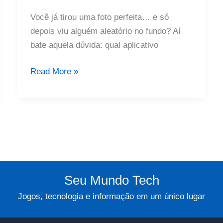
Você já tirou uma foto perfeita… e só
depois viu alguém aleatório no fundo? Aí
bate aquela dúvida: qual aplicativo
Aplicativo
Read More »
Para
Remover
Pessoas
Da
Foto:
Com
Resultado
Seu Mundo Tech
Natural
Jogos, tecnologia e informação em um único lugar