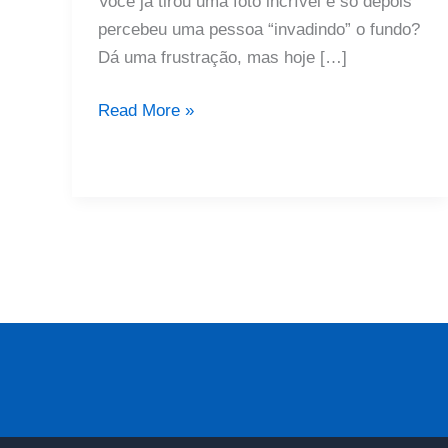
Você já tirou uma foto incrível e só depois
percebeu uma pessoa “invadindo” o fundo?
Dá uma frustração, mas hoje […]
Remover
Read More »
Pessoas
De
Fotos
Grátis:
Passo
A
Passo