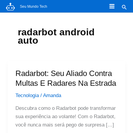
Ir
Pesq
Seu Mundo Tech
para
o
conteúdo
radarbot android
auto
Radarbot: Seu Aliado Contra
Multas E Radares Na Estrada
Tecnologia
/
Amanda
Descubra como o Radarbot pode transformar
sua experiência ao volante! Com o Radarbot,
você nunca mais será pego de surpresa […]