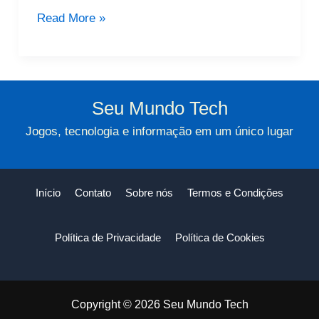
Radarbot:
Read More »
Seu
Aliado
Contra
Multas
Seu Mundo Tech
E
Jogos, tecnologia e informação em um único lugar
Radares
Na
Estrada
Início
Contato
Sobre nós
Termos e Condições
Política de Privacidade
Política de Cookies
Copyright © 2026 Seu Mundo Tech