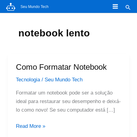
Ir
Pesq
Seu Mundo Tech
para
o
conteúdo
notebook lento
Como Formatar Notebook
Tecnologia
/
Seu Mundo Tech
Formatar um notebook pode ser a solução
ideal para restaurar seu desempenho e deixá-
lo como novo! Se seu computador está […]
Como
Read More »
Formatar