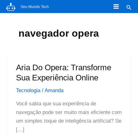
Ir
Pesq
Seu Mundo Tech
para
o
conteúdo
navegador opera
Aria Do Opera: Transforme
Sua Experiência Online
Tecnologia
/
Amanda
Você sabia que sua experiência de
navegação pode ser muito mais eficiente com
um simples toque de inteligência artificial? Se
[…]