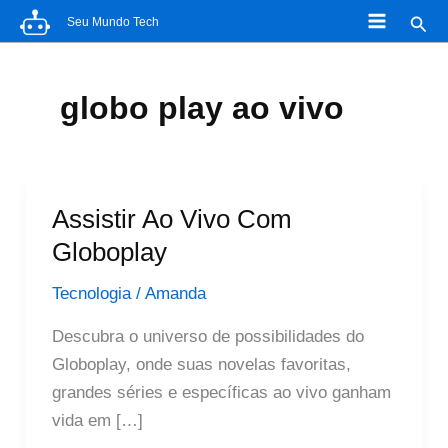
Ir
Pesq
Seu Mundo Tech
para
o
conteúdo
globo play ao vivo
Assistir Ao Vivo Com
Globoplay
Tecnologia
/
Amanda
Descubra o universo de possibilidades do
Globoplay, onde suas novelas favoritas,
grandes séries e específicas ao vivo ganham
vida em […]