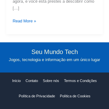
agora, e você está prestes a descobrir como
[…]
Ganhar
Read More »
Dinheiro
Online:
Dicas
Para
Seu Mundo Tech
Afiliados
Jogos, tecnologia e informação em um único lugar
Lucrar
Mais
Início
Contato
Sobre nós
Termos e Condições
Política de Privacidade
Política de Cookies