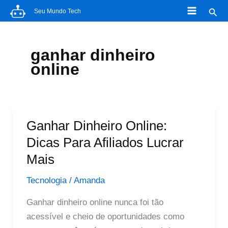
Ir
Pesq
Seu Mundo Tech
para
o
conteúdo
ganhar dinheiro
online
Ganhar Dinheiro Online:
Dicas Para Afiliados Lucrar
Mais
Tecnologia
/
Amanda
Ganhar dinheiro online nunca foi tão
acessível e cheio de oportunidades como