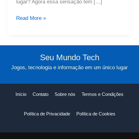
lugar? Agora essa sensação tem […]
Ferramenta
Read More »
Para
Organizar
Feed
No
Seu Mundo Tech
Instagram:
Jogos, tecnologia e informação em um único lugar
Novidade
Útil
Início
Contato
Sobre nós
Termos e Condições
Política de Privacidade
Política de Cookies