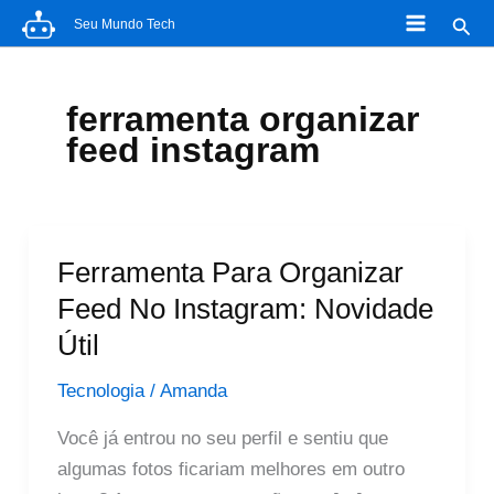
Ir
Pesq
Seu Mundo Tech
para
o
conteúdo
ferramenta organizar
feed instagram
Ferramenta Para Organizar
Feed No Instagram: Novidade
Útil
Tecnologia
/
Amanda
Você já entrou no seu perfil e sentiu que
algumas fotos ficariam melhores em outro