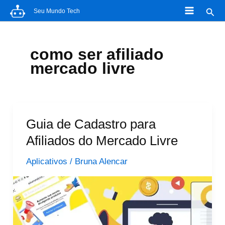
Ir
Pesq
Seu Mundo Tech
para
o
conteúdo
como ser afiliado
mercado livre
Guia de Cadastro para
Afiliados do Mercado Livre
Aplicativos
/
Bruna Alencar