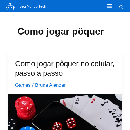
Ir
Pesq
Seu Mundo Tech
para
o
conteúdo
Como jogar pôquer
Como jogar pôquer no celular,
passo a passo
Games
/
Bruna Alencar