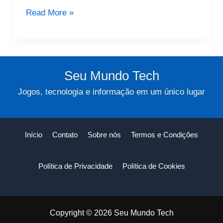
Absorvente
Read More »
Gratuito:
Tudo
O
Que
Seu Mundo Tech
Você
Jogos, tecnologia e informação em um único lugar
Precisa
Saber
Início
Contato
Sobre nós
Termos e Condições
Política de Privacidade
Política de Cookies
Copyright © 2026 Seu Mundo Tech