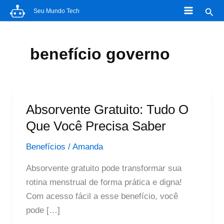
Ir
Pesq
Seu Mundo Tech
para
o
conteúdo
benefício governo
Absorvente Gratuito: Tudo O
Que Você Precisa Saber
Benefícios
/
Amanda
Absorvente gratuito pode transformar sua
rotina menstrual de forma prática e digna!
Com acesso fácil a esse benefício, você
pode […]