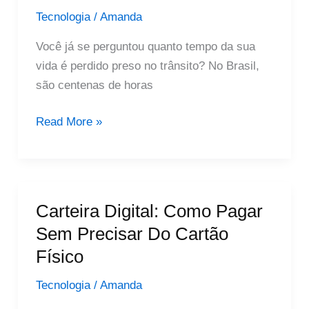
Seu
Tecnologia
/
Amanda
Momento
Você já se perguntou quanto tempo da sua
vida é perdido preso no trânsito? No Brasil,
são centenas de horas
Aplicativos
Read More »
Trânsito:
Sua
Rotina
Mais
Carteira Digital: Como Pagar
Rápida
Sem Precisar Do Cartão
E
Físico
Segura
Tecnologia
/
Amanda