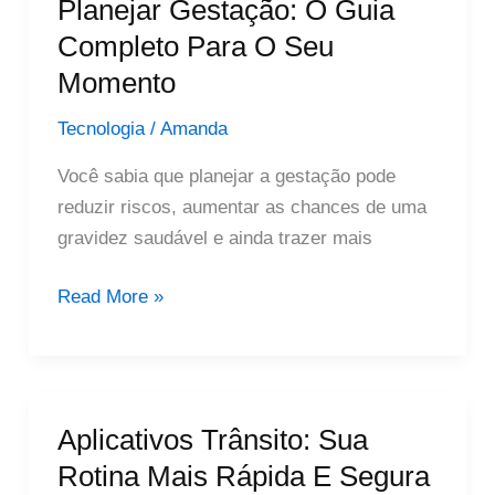
Planejar Gestação: O Guia
Encontrar
Completo Para O Seu
Seu
Momento
Aparelho
Tecnologia
/
Amanda
Você sabia que planejar a gestação pode
reduzir riscos, aumentar as chances de uma
gravidez saudável e ainda trazer mais
Planejar
Read More »
Gestação:
O
Guia
Completo
Aplicativos Trânsito: Sua
Para
Rotina Mais Rápida E Segura
O