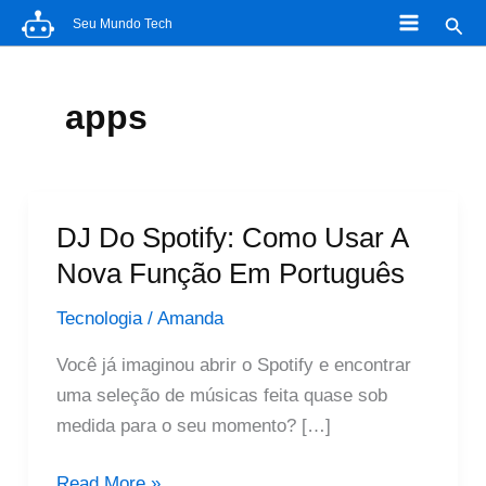
Ir
Pesq
Seu Mundo Tech
para
o
conteúdo
apps
DJ Do Spotify: Como Usar A
Nova Função Em Português
Tecnologia
/
Amanda
Você já imaginou abrir o Spotify e encontrar
uma seleção de músicas feita quase sob
medida para o seu momento? […]
DJ
Read More »