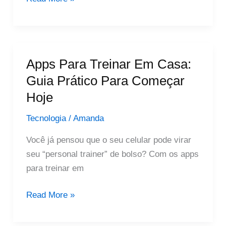
Do
Spotify:
Como
Usar
Apps Para Treinar Em Casa:
A
Guia Prático Para Começar
Nova
Hoje
Função
Em
Tecnologia
/
Amanda
Português
Você já pensou que o seu celular pode virar
seu “personal trainer” de bolso? Com os apps
para treinar em
Apps
Read More »
Para
Treinar