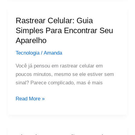
Em
Casa:
Rastrear Celular: Guia
Guia
Simples Para Encontrar Seu
Prático
Aparelho
Para
Começar
Tecnologia
/
Amanda
Hoje
Você já pensou em rastrear celular em
poucos minutos, mesmo se ele estiver sem
sinal? Parece complicado, mas é mais
Rastrear
Read More »
Celular:
Guia
Simples
Para