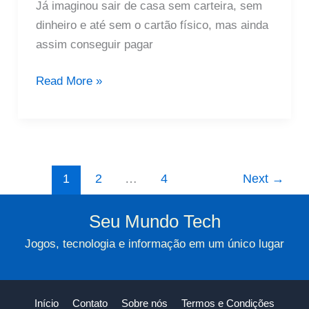
Já imaginou sair de casa sem carteira, sem
dinheiro e até sem o cartão físico, mas ainda
assim conseguir pagar
Carteira
Read More »
Digital:
Como
Pagar
Sem
Precisar
1
2
…
4
Next
→
Do
Cartão
Seu Mundo Tech
Físico
Jogos, tecnologia e informação em um único lugar
Início
Contato
Sobre nós
Termos e Condições