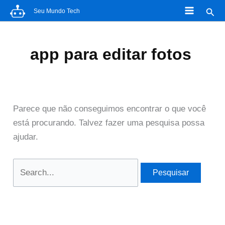
Ir
Pesq
Seu Mundo Tech
para
o
conteúdo
app para editar fotos
Parece que não conseguimos encontrar o que você
está procurando. Talvez fazer uma pesquisa possa
ajudar.
Pesquisar
por: