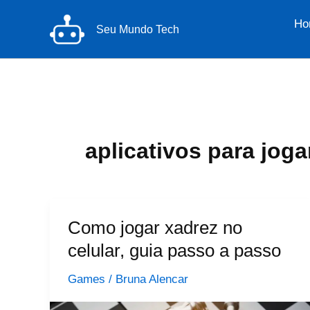
Ir
Ho
para
Seu Mundo Tech
o
conteúdo
aplicativos para joga
Como jogar xadrez no
celular, guia passo a passo
Games
/
Bruna Alencar