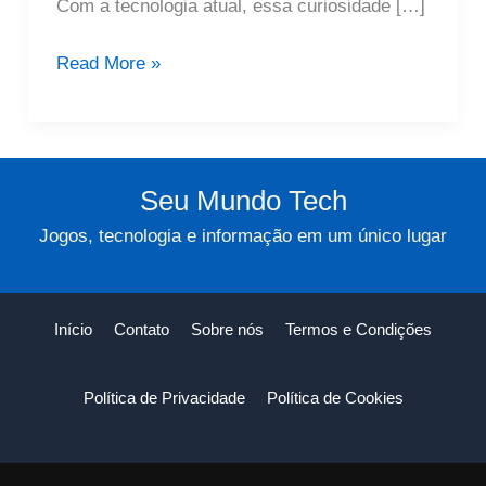
Com a tecnologia atual, essa curiosidade […]
Como
Read More »
Será
Meu
Filho?
Veja
Seu Mundo Tech
os
Jogos, tecnologia e informação em um único lugar
Melhores
Apps
de
Início
Contato
Sobre nós
Termos e Condições
Simulação
Política de Privacidade
Política de Cookies