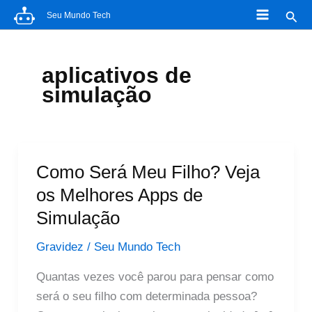
Ir
Pesq
Seu Mundo Tech
para
o
conteúdo
aplicativos de
simulação
Como Será Meu Filho? Veja
os Melhores Apps de
Simulação
Gravidez
/
Seu Mundo Tech
Quantas vezes você parou para pensar como
será o seu filho com determinada pessoa?