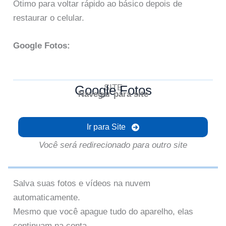
Ótimo para voltar rápido ao básico depois de
restaurar o celular.
Google Fotos:
Google Fotos
SITE
Navegar para site
Ir para Site
Você será redirecionado para outro site
Salva suas fotos e vídeos na nuvem
automaticamente.
Mesmo que você apague tudo do aparelho, elas
continuam na conta.