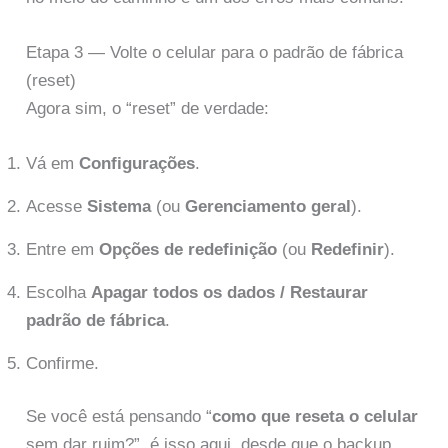
Etapa 3 — Volte o celular para o padrão de fábrica
(reset)
Agora sim, o “reset” de verdade:
Vá em
Configurações
.
Acesse
Sistema
(ou
Gerenciamento geral
).
Entre em
Opções de redefinição
(ou
Redefinir
).
Escolha
Apagar todos os dados / Restaurar
padrão de fábrica
.
Confirme.
Se você está pensando “
como que reseta o celular
sem dar ruim?”, é isso aqui, desde que o backup