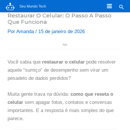
Ir
Pesq
Seu Mundo Tech
para
Restaurar O Celular: O Passo A Passo
o
Que Funciona
conteúdo
Por
Amanda
/
15 de janeiro de 2026
Ads
Você sabia que
restaurar o celular
pode resolver
aquele “sumiço” de desempenho sem virar um
pesadelo de dados perdidos?
Muita gente trava na dúvida:
como que reseta o
celular
sem apagar fotos, contatos e conversas
importantes. E a resposta é mais simples do que
parece.