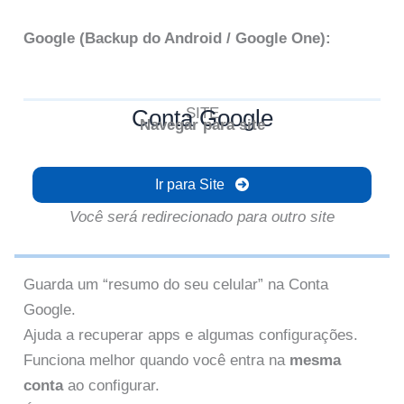
Google (Backup do Android / Google One):
Conta Google
SITE
Navegar para site
Ir para Site
Você será redirecionado para outro site
Guarda um “resumo do seu celular” na Conta
Google.
Ajuda a recuperar apps e algumas configurações.
Funciona melhor quando você entra na
mesma
conta
ao configurar.