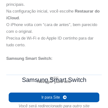
principais.
Na configuração inicial, você escolhe
Restaurar do
iCloud
.
O iPhone volta com “cara de antes”, bem parecido
com o original.
Precisa de Wi-Fi e do Apple ID certinho para dar
tudo certo.
Samsung Smart Switch:
Samsung Smart Switch
SITE
Navegar para site
Ir para Site
Você será redirecionado para outro site