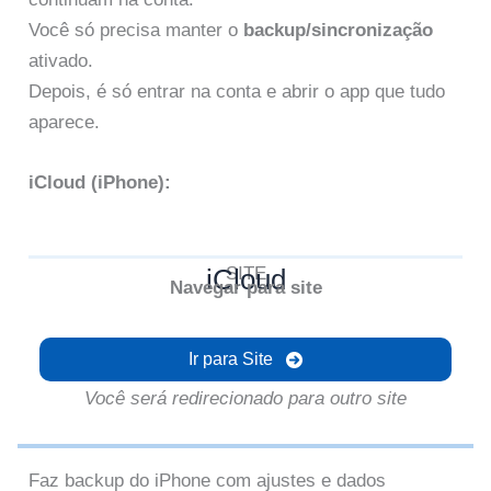
Você só precisa manter o
backup/sincronização
ativado.
Depois, é só entrar na conta e abrir o app que tudo
aparece.
iCloud (iPhone):
iCloud
SITE
Navegar para site
Ir para Site
Você será redirecionado para outro site
Faz backup do iPhone com ajustes e dados