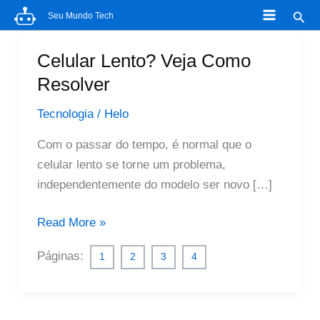
Ir
Pesq
Seu Mundo Tech
para
o
Celular Lento? Veja Como
conteúdo
Resolver
Tecnologia
/
Helo
Com o passar do tempo, é normal que o
celular lento se torne um problema,
independentemente do modelo ser novo […]
Celular
Read More »
Lento?
Páginas:
1
2
3
4
Veja
Como
Resolver