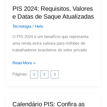
PIS 2024: Requisitos, Valores
e Datas de Saque Atualizadas
Tecnologia
/
Helo
O PIS 2024 é um benefício que representa
uma renda extra valiosa para milhões de
trabalhadores brasileiros do setor privado.
PIS
Read More »
2024:
Páginas:
1
2
3
Requisitos,
Valores
e
Datas
de
Calendário PIS: Confira as