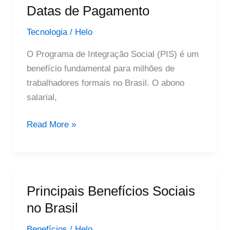
Saque
Datas de Pagamento
Atualizadas
Tecnologia
/
Helo
O Programa de Integração Social (PIS) é um
benefício fundamental para milhões de
trabalhadores formais no Brasil. O abono
salarial,
Calendário
Read More »
PIS:
Confira
as
Datas
Principais Benefícios Sociais
de
no Brasil
Pagamento
Benefícios
/
Helo