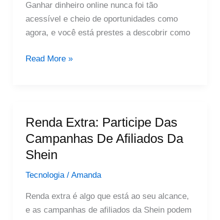
Ganhar dinheiro online nunca foi tão
acessível e cheio de oportunidades como
agora, e você está prestes a descobrir como
Ganhar
Read More »
Dinheiro
Online:
Dicas
Para
Renda Extra: Participe Das
Afiliados
Campanhas De Afiliados Da
Lucrar
Shein
Mais
Tecnologia
/
Amanda
Renda extra é algo que está ao seu alcance,
e as campanhas de afiliados da Shein podem