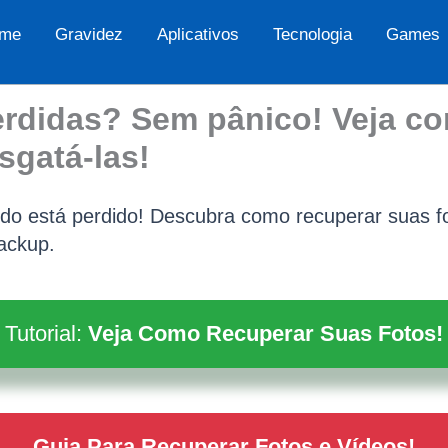
me
Gravidez
Aplicativos
Tecnologia
Games
erdidas? Sem pânico! Veja c
esgatá-las!
do está perdido! Descubra como recuperar suas fo
ackup.
Tutorial:
Veja Como Recuperar Suas Fotos!
Guia Para Recuperar Fotos e Vídeos!