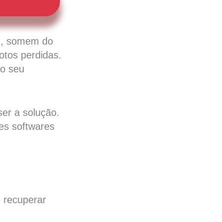
!”, somem do
fotos perdidas.
 o seu
er a solução.
es softwares
e recuperar