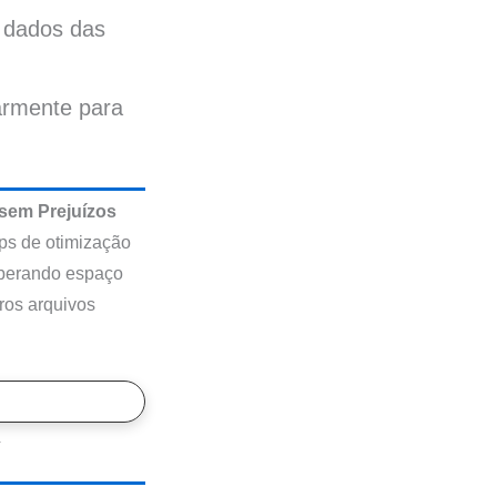
s dados das
armente para
 sem Prejuízos
pps de otimização
iberando espaço
ros arquivos
.