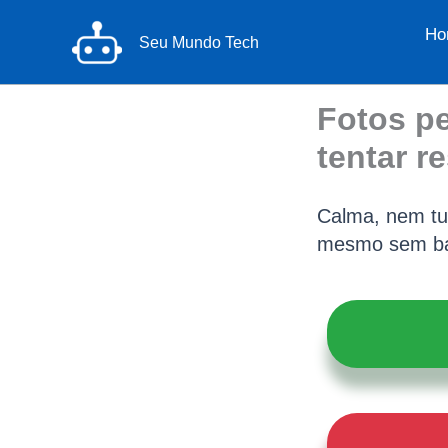
Ir
Ho
para
Seu Mundo Tech
o
conteúdo
Fotos p
tentar r
Calma, nem tu
mesmo sem b