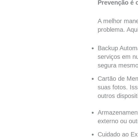
Prevenção é 
A melhor manei
problema. Aqu
Backup Automát
serviços em n
segura mesmo q
Cartão de Mem
suas fotos. Iss
outros disposit
Armazenamento
externo ou out
Cuidado ao Exc