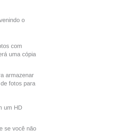
evenindo o
fotos com
erá uma cópia
ara armazenar
a de fotos para
em um HD
te se você não