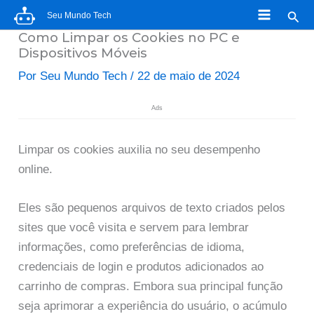
Ir
Pesq
Seu Mundo Tech
para
Como Limpar os Cookies no PC e
o
Dispositivos Móveis
conteúdo
Por
Seu Mundo Tech
/
22 de maio de 2024
Ads
Limpar os cookies auxilia no seu desempenho
online.
Eles são pequenos arquivos de texto criados pelos
sites que você visita e servem para lembrar
informações, como preferências de idioma,
credenciais de login e produtos adicionados ao
carrinho de compras. Embora sua principal função
seja aprimorar a experiência do usuário, o acúmulo